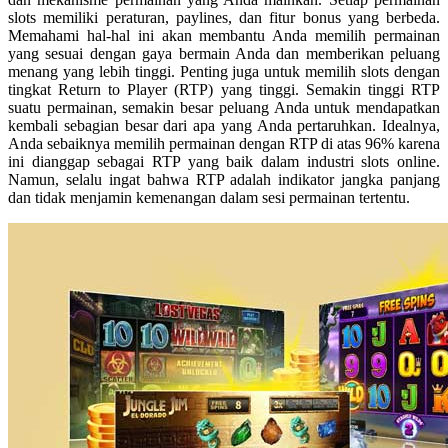
slots memiliki peraturan, paylines, dan fitur bonus yang berbeda.
Memahami hal-hal ini akan membantu Anda memilih permainan
yang sesuai dengan gaya bermain Anda dan memberikan peluang
menang yang lebih tinggi. Penting juga untuk memilih slots dengan
tingkat Return to Player (RTP) yang tinggi. Semakin tinggi RTP
suatu permainan, semakin besar peluang Anda untuk mendapatkan
kembali sebagian besar dari apa yang Anda pertaruhkan. Idealnya,
Anda sebaiknya memilih permainan dengan RTP di atas 96% karena
ini dianggap sebagai RTP yang baik dalam industri slots online.
Namun, selalu ingat bahwa RTP adalah indikator jangka panjang
dan tidak menjamin kemenangan dalam sesi permainan tertentu.