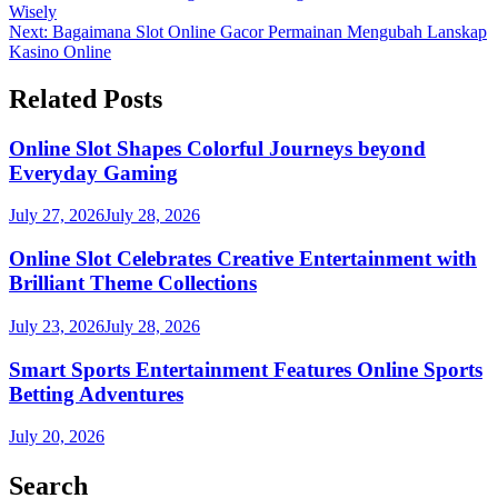
Wisely
navigation
Next:
Bagaimana Slot Online Gacor Permainan Mengubah Lanskap
Kasino Online
Related Posts
Online Slot Shapes Colorful Journeys beyond
Everyday Gaming
July 27, 2026
July 28, 2026
Online Slot Celebrates Creative Entertainment with
Brilliant Theme Collections
July 23, 2026
July 28, 2026
Smart Sports Entertainment Features Online Sports
Betting Adventures
July 20, 2026
Search