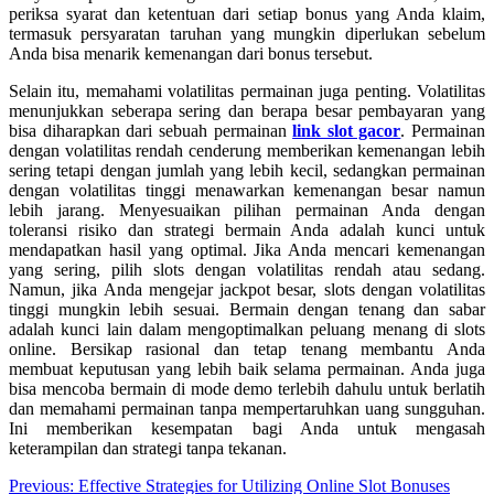
periksa syarat dan ketentuan dari setiap bonus yang Anda klaim,
termasuk persyaratan taruhan yang mungkin diperlukan sebelum
Anda bisa menarik kemenangan dari bonus tersebut.
Selain itu, memahami volatilitas permainan juga penting. Volatilitas
menunjukkan seberapa sering dan berapa besar pembayaran yang
bisa diharapkan dari sebuah permainan
link slot gacor
. Permainan
dengan volatilitas rendah cenderung memberikan kemenangan lebih
sering tetapi dengan jumlah yang lebih kecil, sedangkan permainan
dengan volatilitas tinggi menawarkan kemenangan besar namun
lebih jarang. Menyesuaikan pilihan permainan Anda dengan
toleransi risiko dan strategi bermain Anda adalah kunci untuk
mendapatkan hasil yang optimal. Jika Anda mencari kemenangan
yang sering, pilih slots dengan volatilitas rendah atau sedang.
Namun, jika Anda mengejar jackpot besar, slots dengan volatilitas
tinggi mungkin lebih sesuai. Bermain dengan tenang dan sabar
adalah kunci lain dalam mengoptimalkan peluang menang di slots
online. Bersikap rasional dan tetap tenang membantu Anda
membuat keputusan yang lebih baik selama permainan. Anda juga
bisa mencoba bermain di mode demo terlebih dahulu untuk berlatih
dan memahami permainan tanpa mempertaruhkan uang sungguhan.
Ini memberikan kesempatan bagi Anda untuk mengasah
keterampilan dan strategi tanpa tekanan.
Post
Previous:
Effective Strategies for Utilizing Online Slot Bonuses