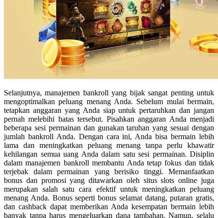
Selanjutnya, manajemen bankroll yang bijak sangat penting untuk
mengoptimalkan peluang menang Anda. Sebelum mulai bermain,
tetapkan anggaran yang Anda siap untuk pertaruhkan dan jangan
pernah melebihi batas tersebut. Pisahkan anggaran Anda menjadi
beberapa sesi permainan dan gunakan taruhan yang sesuai dengan
jumlah bankroll Anda. Dengan cara ini, Anda bisa bermain lebih
lama dan meningkatkan peluang menang tanpa perlu khawatir
kehilangan semua uang Anda dalam satu sesi permainan. Disiplin
dalam manajemen bankroll membantu Anda tetap fokus dan tidak
terjebak dalam permainan yang berisiko tinggi. Memanfaatkan
bonus dan promosi yang ditawarkan oleh situs slots online juga
merupakan salah satu cara efektif untuk meningkatkan peluang
menang Anda. Bonus seperti bonus selamat datang, putaran gratis,
dan cashback dapat memberikan Anda kesempatan bermain lebih
banyak tanpa harus mengeluarkan dana tambahan. Namun, selalu