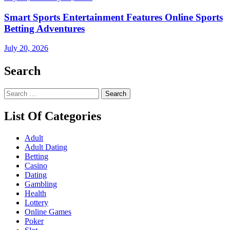
Smart Sports Entertainment Features Online Sports
Betting Adventures
July 20, 2026
Search
Search
for:
List Of Categories
Adult
Adult Dating
Betting
Casino
Dating
Gambling
Health
Lottery
Online Games
Poker