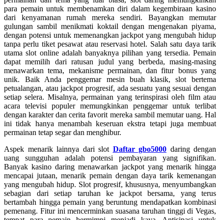
para pemain untuk membenamkan diri dalam kegembiraan kasino
dari kenyamanan rumah mereka sendiri. Bayangkan memutar
gulungan sambil menikmati koktail dengan mengenakan piyama,
dengan potensi untuk memenangkan jackpot yang mengubah hidup
tanpa perlu tiket pesawat atau reservasi hotel. Salah satu daya tarik
utama slot online adalah banyaknya pilihan yang tersedia. Pemain
dapat memilih dari ratusan judul yang berbeda, masing-masing
menawarkan tema, mekanisme permainan, dan fitur bonus yang
unik. Baik Anda penggemar mesin buah klasik, slot bertema
petualangan, atau jackpot progresif, ada sesuatu yang sesuai dengan
setiap selera. Misalnya, permainan yang terinspirasi oleh film atau
acara televisi populer memungkinkan penggemar untuk terlibat
dengan karakter dan cerita favorit mereka sambil memutar uang. Hal
ini tidak hanya menambah keseruan ekstra tetapi juga membuat
permainan tetap segar dan menghibur.
Aspek menarik lainnya dari slot
Daftar gbo5000
daring dengan
uang sungguhan adalah potensi pembayaran yang signifikan.
Banyak kasino daring menawarkan jackpot yang menarik hingga
mencapai jutaan, menarik pemain dengan daya tarik kemenangan
yang mengubah hidup. Slot progresif, khususnya, menyumbangkan
sebagian dari setiap taruhan ke jackpot bersama, yang terus
bertambah hingga pemain yang beruntung mendapatkan kombinasi
pemenang. Fitur ini mencerminkan suasana taruhan tinggi di Vegas,
tempat para pemain bermimpi menjadi kaya. Antisipasi untuk